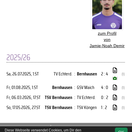
zum Profil
von
Jamie-Noah Demir
2025/26
Sa, 26.07.2025
, 1.ST
TV Echterd.
:
Bernhausen
2 : 4
(1)
(
)
Fr, 01.08.2025
, 1.ST
Bernhausen
:
GSV Maich
4 : 0
(1)
Fr, 06.03.2026
, 17.ST
TSV Bernhausen
:
TV Echterd.
0 : 2
(1)
So, 17.05.2026
, 27.ST
TSV Bernhausen
:
TSV Köngen
1 : 2
(1)
soccero.de
Diese Webseite verwendet Cookies, um Dir den