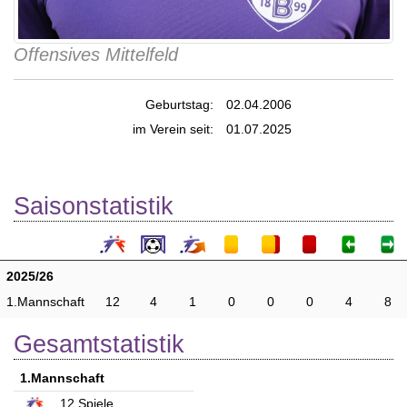
Offensives Mittelfeld
Geburtstag:
02.04.2006
im Verein seit:
01.07.2025
Saisonstatistik
2025/26
1.Mannschaft
12
4
1
0
0
0
4
8
Gesamtstatistik
1.Mannschaft
12
Spiele