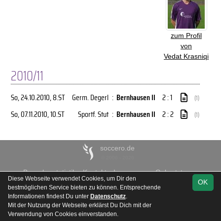
zum Profil
von
Vedat Krasniqi
2010/11
So, 24.10.2010
, 8.ST
Germ. Degerl
:
Bernhausen II
2 : 1
(1)
So, 07.11.2010
, 10.ST
Sportf. Stut
:
Bernhausen II
2 : 2
(1)
soccero.de
© 2006 - 2026
Besucherstatistik
Kontakt
Impressum
Geburtstage
Diese Webseite verwendet Cookies, um Dir den
OK
Datenschutz
bestmöglichen Service bieten zu können. Entsprechende
Informationen findest Du unter
Datenschutz
.
Mit der Nutzung der Webseite erklärst Du Dich mit der
Verwendung von Cookies einverstanden.