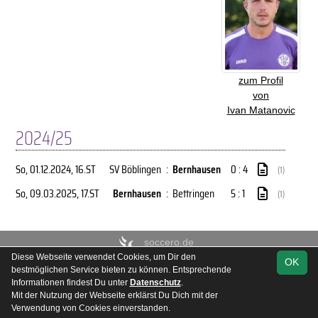
zum Profil
von
Ivan Matanovic
2024/25
So, 01.12.2024
, 16.ST
SV Böblingen
:
Bernhausen
0 : 4
(1)
So, 09.03.2025
, 17.ST
Bernhausen
:
Bettringen
5 : 1
(1)
soccero.de
© 2006 - 2026
Diese Webseite verwendet Cookies, um Dir den
OK
bestmöglichen Service bieten zu können. Entsprechende
Besucherstatistik
Kontakt
Impressum
Geburtstage
Informationen findest Du unter
Datenschutz
.
Datenschutz
Mit der Nutzung der Webseite erklärst Du Dich mit der
Verwendung von Cookies einverstanden.