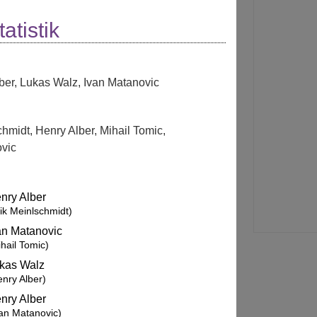
atistik
ber
,
Lukas Walz
,
Ivan Matanovic
chmidt
,
Henry Alber
,
Mihail Tomic
,
ovic
nry Alber
rik Meinlschmidt)
an Matanovic
hail Tomic)
kas Walz
enry Alber)
nry Alber
van Matanovic)