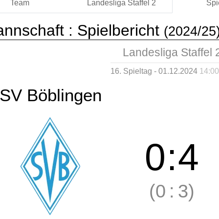
Team
Landesliga Staffel 2
Spi
annschaft :
Spielbericht
(2024/25
Landesliga Staffel 
16. Spieltag - 01.12.2024
14:00
SV Böblingen
0
:
4
(0
:
3)