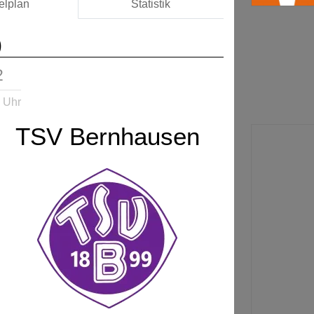
elplan
Statistik
)
2
 Uhr
TSV Bernhausen