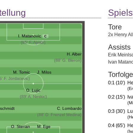
tellung
Spielst
Tore
2x Henry Al
I. Matanovic
C
(85' F. Ajvazi)
Assists
H. Alber
Erik Meinls
(88' G. Bleron)
Ivan Matan
M. Tomic
J. Milos
Torfolge
5' F. Jordacevic)
0:1 (10')
He
(E
O. Lujic
(89' A. Neskic)
0:2 (15')
Iv
(Mi
lschmidt
C. Lombardo
0:3 (30')
Lu
(88' D. Frenzel Medina)
(H
0:4 (65')
He
O. Sterian
M. Ege
(I