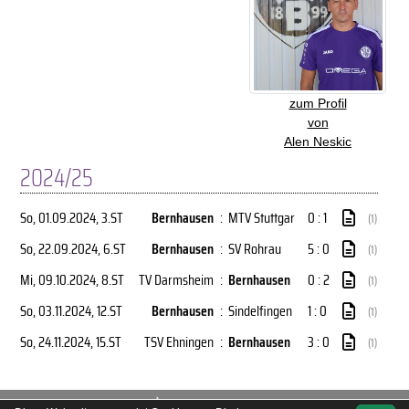
zum Profil
von
Alen Neskic
2024/25
So, 01.09.2024
, 3.ST
Bernhausen
:
MTV Stuttgar
0 : 1
(1)
So, 22.09.2024
, 6.ST
Bernhausen
:
SV Rohrau
5 : 0
(1)
Mi, 09.10.2024
, 8.ST
TV Darmsheim
:
Bernhausen
0 : 2
(1)
So, 03.11.2024
, 12.ST
Bernhausen
:
Sindelfingen
1 : 0
(1)
So, 24.11.2024
, 15.ST
TSV Ehningen
:
Bernhausen
3 : 0
(1)
soccero.de