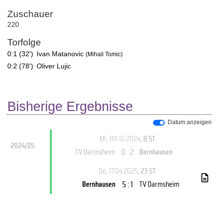
Zuschauer
220
Torfolge
0:1 (32')
Ivan Matanovic
(Mihail Tomic)
0:2 (78')
Oliver Lujic
Bisherige Ergebnisse
Datum anzeigen
Mi, 09.10.2024
, 8.ST
2024/25
0 : 2
TV Darmsheim
Bernhausen
Do, 17.04.2025
, 23.ST
5 : 1
Bernhausen
TV Darmsheim