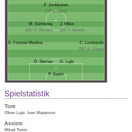
F. Jordacevic
(75' L. Walz)
M. Gümüssu
J. Milos
(60' G. Bleron)
(60' F. Ajvazi)
D. Frenzel Medina
C. Lombardo
(85' A. Zogaj)
O. Sterian
O. Lujic
P. Gashi
Spielstatistik
Tore
Oliver Lujic
,
Ivan Matanovic
Assists
Mihail Tomic