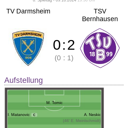
8. Spieltag - 09.10.2024
19:30 Uhr
TV Darmsheim
TSV
Bernhausen
0
:
2
(0
:
1)
Aufstellung
M. Tomic
I. Matanovic
A. Neskic
C
(46' E. Meinlschmidt)