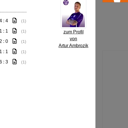
4 : 4
(1)
1 : 1
(1)
zum Profil
von
2 : 0
(1)
Artur Ambrozik
1 : 1
(1)
6 : 3
(1)