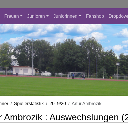
Frauen
Junioren
Juniorinnen
Fanshop
Dropdow
nner
Spielerstatistik
2019/20
Artur Ambrozik
r Ambrozik : Auswechslungen (