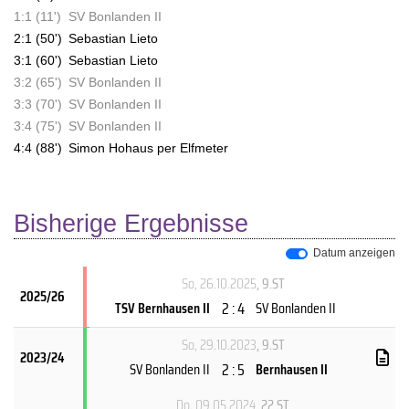
1:1 (11')
SV Bonlanden II
2:1 (50')
Sebastian Lieto
3:1 (60')
Sebastian Lieto
3:2 (65')
SV Bonlanden II
3:3 (70')
SV Bonlanden II
3:4 (75')
SV Bonlanden II
4:4 (88')
Simon Hohaus per Elfmeter
Bisherige Ergebnisse
Datum anzeigen
So, 26.10.2025
, 9.ST
2025/26
2 : 4
TSV Bernhausen II
SV Bonlanden II
So, 29.10.2023
, 9.ST
2023/24
2 : 5
SV Bonlanden II
Bernhausen II
Do, 09.05.2024
, 22.ST