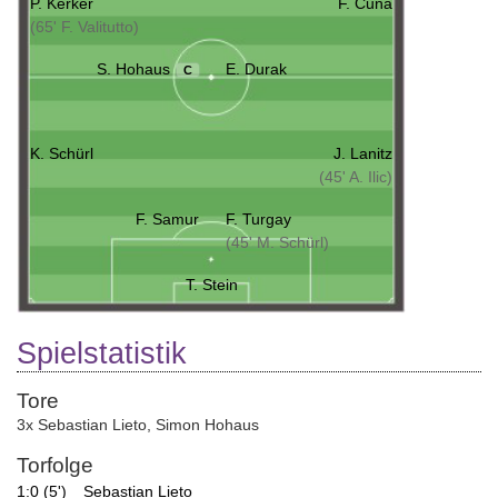
P. Kerker
F. Cuna
(65' F. Valitutto)
S. Hohaus
E. Durak
C
K. Schürl
J. Lanitz
(45' A. Ilic)
F. Samur
F. Turgay
(45' M. Schürl)
T. Stein
Spielstatistik
Tore
3x Sebastian Lieto
,
Simon Hohaus
Torfolge
1:0 (5')
Sebastian Lieto