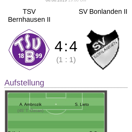
06.08.2019
19:00 Uhr
TSV
SV Bonlanden II
Bernhausen II
4
:
4
(1
:
1)
Aufstellung
A. Ambrozik
S. Lieto
(45' T. Özcan)