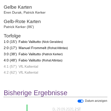
Gelbe Karten
Eren Durak
,
Patrick Kerker
Gelb-Rote Karten
Patrick Kerker (86')
Torfolge
1:0 (15')
Fabio Valitutto
(Nick Geraldes)
2:0 (17')
Manuel Frommelt
(Rohat Altintas)
3:0 (38')
Fabio Valitutto
(Patrick Kerker)
4:0 (48')
Fabio Valitutto
(Rohat Altintas)
4:1 (57')
VfL Kaltental
4:2 (62')
VfL Kaltental
Bisherige Ergebnisse
Datum anzeigen
Di, 29.09.2020
, 2.ST