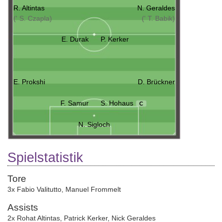
R. Altintas
N. Geraldes
(' S. Czapla)
(' T. Babik)
E. Durak
P. Kerker
E. Prokshi
D. Brückner
F. Samur
S. Hohaus
C
N. Sigloch
Spielstatistik
Tore
3x Fabio Valitutto
,
Manuel Frommelt
Assists
2x Rohat Altintas
,
Patrick Kerker
,
Nick Geraldes