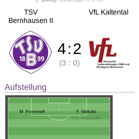
2. Spieltag - 29.09.2020
19:30 Uhr
TSV
VfL Kaltental
Bernhausen II
4
:
2
(3
:
0)
Aufstellung
M. Frommelt
F. Valitutto
(' A. Ambrozik)