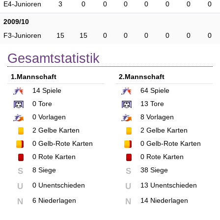
E4-Junioren
3
0
0
0
0
0
0
0
2009/10
F3-Junioren
15
15
0
0
0
0
0
0
Gesamtstatistik
1.Mannschaft
2.Mannschaft
14
Spiele
64
Spiele
0
Tore
13
Tore
0
Vorlagen
8
Vorlagen
2
Gelbe Karten
2
Gelbe Karten
0
Gelb-Rote Karten
0
Gelb-Rote Karten
0
Rote Karten
0
Rote Karten
8 Siege
38 Siege
S
S
0 Unentschieden
13 Unentschieden
U
U
6 Niederlagen
14 Niederlagen
N
N