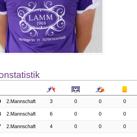
onstatistik
9
2.Mannschaft
3
0
0
0
8
2.Mannschaft
6
0
0
0
7
2.Mannschaft
4
0
0
0