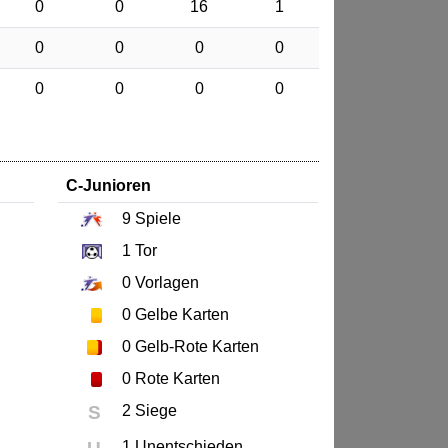
0
0
16
1
0
0
0
0
0
0
0
0
C-Junioren
9
Spiele
1
Tor
0
Vorlagen
0
Gelbe Karten
0
Gelb-Rote Karten
0
Rote Karten
S
2 Siege
1 Unentschieden