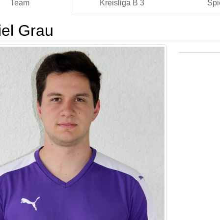
Team
Kreisliga B 3
Spi
el Grau