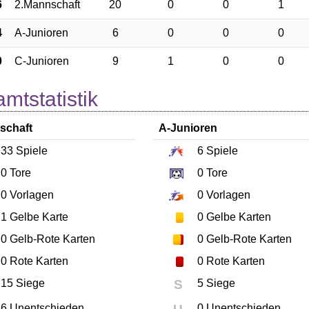
6
2.Mannschaft
20
0
0
1
4
A-Junioren
6
0
0
0
0
C-Junioren
9
1
0
0
mtstatistik
schaft
A-Junioren
33
Spiele
6
Spiele
0
Tore
0
Tore
0
Vorlagen
0
Vorlagen
1
Gelbe Karte
0
Gelbe Karten
0
Gelb-Rote Karten
0
Gelb-Rote Karten
0
Rote Karten
0
Rote Karten
15 Siege
S
5 Siege
6 Unentschieden
0 Unentschieden