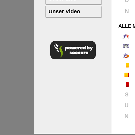
U
N
ALLE 
S
U
N