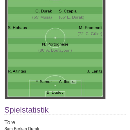
Ö. Durak
S. Czapla
(65' Musa)
(65' E. Durak)
S. Hohaus
M. Frommelt
(72' C. Güler)
N. Portoghese
(80' A. Boulayoun)
R. Altintas
J. Lanitz
F. Samur
A. Ilic
C
B. Dudev
Spielstatistik
Tore
Sam Berkan Durak