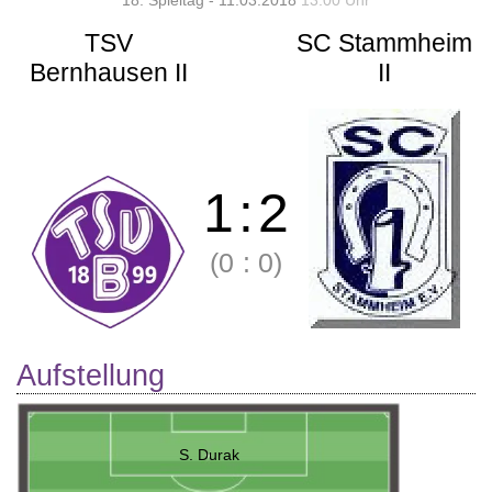
18. Spieltag - 11.03.2018
13:00 Uhr
TSV
SC Stammheim
Bernhausen II
II
1
:
2
(0
:
0)
Aufstellung
S. Durak