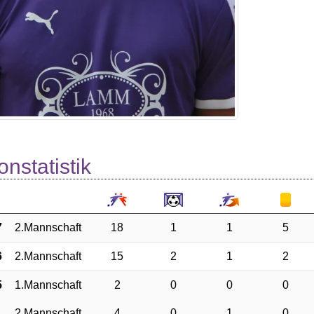
onstatistik
7
2.Mannschaft
18
1
1
5
6
2.Mannschaft
15
2
1
2
5
1.Mannschaft
2
0
0
0
2.Mannschaft
4
0
1
0