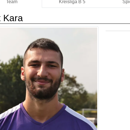
Team
Kreisliga B 5
Spi
t Kara