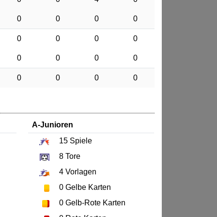
0
0
0
0
0
0
0
0
0
0
0
0
0
0
0
0
A-Junioren
15
Spiele
8
Tore
4
Vorlagen
0
Gelbe Karten
0
Gelb-Rote Karten