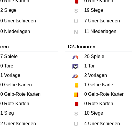
0
Rote Karten
0
Rote Karten
2 Siege
S
19 Siege
0 Unentschieden
U
7 Unentschieden
0 Niederlagen
N
11 Niederlagen
oren
C2-Junioren
7
Spiele
20
Spiele
0
Tore
1
Tor
1
Vorlage
2
Vorlagen
0
Gelbe Karten
1
Gelbe Karte
0
Gelb-Rote Karten
0
Gelb-Rote Karten
0
Rote Karten
0
Rote Karten
1 Sieg
S
10 Siege
2 Unentschieden
U
4 Unentschieden