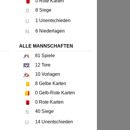
0
Rote Karten
S
8 Siege
U
1 Unentschieden
N
6 Niederlagen
ALLE MANNSCHAFTEN
81
Spiele
12
Tore
10
Vorlagen
8
Gelbe Karten
0
Gelb-Rote Karten
0
Rote Karten
S
40 Siege
U
14 Unentschieden