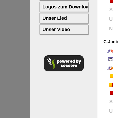
S
U
N
C-Juni
S
U