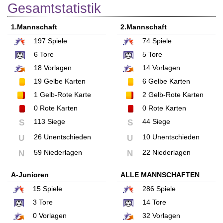
Gesamtstatistik
1.Mannschaft
2.Mannschaft
197
Spiele
74
Spiele
6
Tore
5
Tore
18
Vorlagen
14
Vorlagen
19
Gelbe Karten
6
Gelbe Karten
1
Gelb-Rote Karte
2
Gelb-Rote Karten
0
Rote Karten
0
Rote Karten
113 Siege
44 Siege
S
S
26 Unentschieden
10 Unentschieden
U
U
59 Niederlagen
22 Niederlagen
N
N
A-Junioren
ALLE MANNSCHAFTEN
15
Spiele
286
Spiele
3
Tore
14
Tore
0
Vorlagen
32
Vorlagen