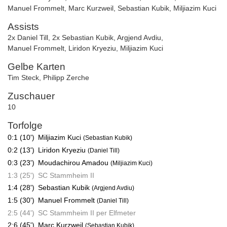
Manuel Frommelt
,
Marc Kurzweil
,
Sebastian Kubik
,
Miljiazim Kuci
Assists
2x Daniel Till
,
2x Sebastian Kubik
,
Argjend Avdiu
,
Manuel Frommelt
,
Liridon Kryeziu
,
Miljiazim Kuci
Gelbe Karten
Tim Steck
,
Philipp Zerche
Zuschauer
10
Torfolge
0:1 (10')
Miljiazim Kuci
(Sebastian Kubik)
0:2 (13')
Liridon Kryeziu
(Daniel Till)
0:3 (23')
Moudachirou Amadou
(Miljiazim Kuci)
1:3 (25')
SC Stammheim II
1:4 (28')
Sebastian Kubik
(Argjend Avdiu)
1:5 (30')
Manuel Frommelt
(Daniel Till)
2:5 (44')
SC Stammheim II per Elfmeter
2:6 (45')
Marc Kurzweil
(Sebastian Kubik)