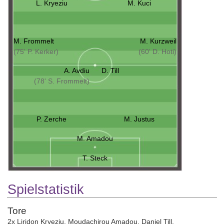
L. Kryeziu
M. Kuci
M. Frommelt
M. Kurzweil
(75' P. Kerker)
(60' D. Hoti)
A. Avdiu
D. Till
(78' S. Frommelt)
P. Zerche
M. Justus
M. Amadou
T. Steck
Spielstatistik
Tore
2x Liridon Kryeziu
,
Moudachirou Amadou
,
Daniel Till
,