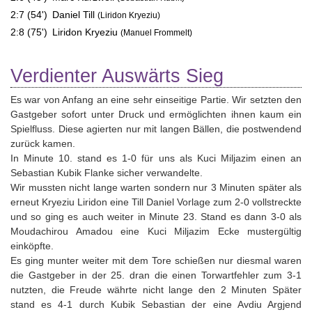
2:7 (54')
Daniel Till
(Liridon Kryeziu)
2:8 (75')
Liridon Kryeziu
(Manuel Frommelt)
Verdienter Auswärts Sieg
Es war von Anfang an eine sehr einseitige Partie. Wir setzten den
Gastgeber sofort unter Druck und ermöglichten ihnen kaum ein
Spielfluss. Diese agierten nur mit langen Bällen, die postwendend
zurück kamen.
In Minute 10. stand es 1-0 für uns als Kuci Miljazim einen an
Sebastian Kubik Flanke sicher verwandelte.
Wir mussten nicht lange warten sondern nur 3 Minuten später als
erneut Kryeziu Liridon eine Till Daniel Vorlage zum 2-0 vollstreckte
und so ging es auch weiter in Minute 23. Stand es dann 3-0 als
Moudachirou Amadou eine Kuci Miljazim Ecke mustergültig
einköpfte.
Es ging munter weiter mit dem Tore schießen nur diesmal waren
die Gastgeber in der 25. dran die einen Torwartfehler zum 3-1
nutzten, die Freude währte nicht lange den 2 Minuten Später
stand es 4-1 durch Kubik Sebastian der eine Avdiu Argjend