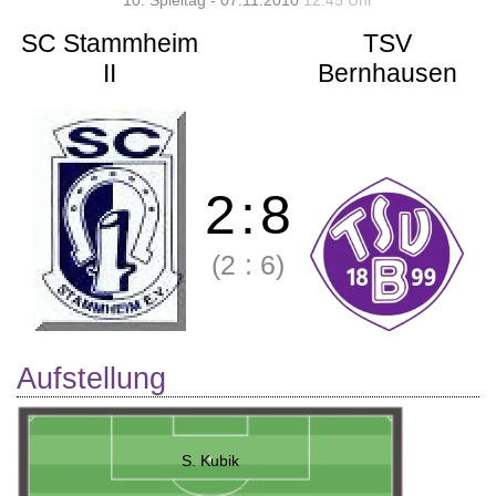
10. Spieltag - 07.11.2010
12:45 Uhr
SC Stammheim
TSV
II
Bernhausen
2
:
8
(2
:
6)
Aufstellung
S. Kubik