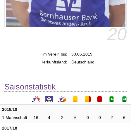
20
im Verein bis:
30.06.2019
Herkunftsland:
Deutschland
Saisonstatistik
2018/19
1.Mannschaft
16
4
2
6
0
0
2
6
2017/18