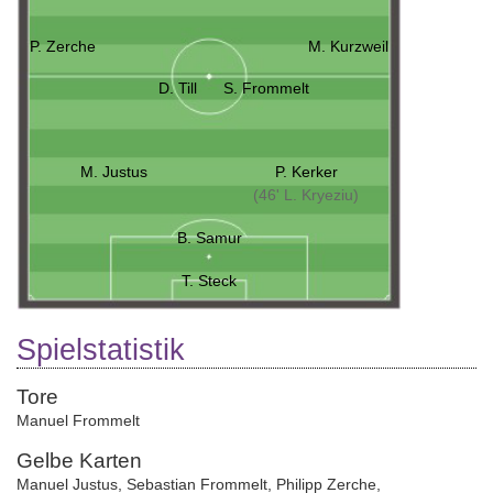
P. Zerche
M. Kurzweil
D. Till
S. Frommelt
M. Justus
P. Kerker
(46' L. Kryeziu)
B. Samur
T. Steck
Spielstatistik
Tore
Manuel Frommelt
Gelbe Karten
Manuel Justus
,
Sebastian Frommelt
,
Philipp Zerche
,