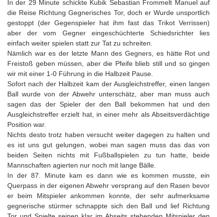
In der 29 Minute schickte Kubik Sebastian Frommelt Manuel auf
die Reise Richtung Gegnerisches Tor, doch er Wurde unsportlich
gestoppt (der Gegenspieler hat ihm fast das Trikot Verrissen)
aber der vom Gegner eingeschüchterte Schiedsrichter lies
einfach weiter spielen statt zur Tat zu schreiten.
Nämlich war es der letzte Mann des Gegners, es hätte Rot und
Freistoß geben müssen, aber die Pfeife blieb still und so gingen
wir mit einer 1-0 Führung in die Halbzeit Pause.
Sofort nach der Halbzeit kam der Ausgleichstreffer, einen langen
Ball wurde von der Abwehr unterschätz, aber man muss auch
sagen das der Spieler der den Ball bekommen hat und den
Ausgleichstreffer erzielt hat, in einer mehr als Abseitsverdächtige
Position war.
Nichts desto trotz haben versucht weiter dagegen zu halten und
es ist uns gut gelungen, wobei man sagen muss das das von
beiden Seiten nichts mit Fußballspielen zu tun hatte, beide
Mannschaften agierten nur noch mit lange Bälle.
In der 87. Minute kam es dann wie es kommen musste, ein
Querpass in der eigenen Abwehr versprang auf den Rasen bevor
er beim Mitspieler ankommen konnte, der sehr aufmerksame
gegnerische stürmer schnappte sich den Ball und lief Richtung
Tor und Spielte seinen klar im Abseits stehenden Mitspieler den