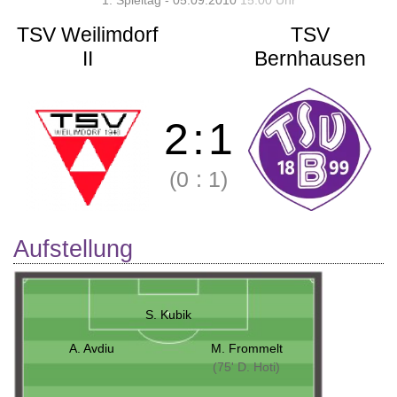
1. Spieltag - 05.09.2010
15:00 Uhr
TSV Weilimdorf
TSV
II
Bernhausen
2
:
1
(0
:
1)
Aufstellung
S. Kubik
A. Avdiu
M. Frommelt
(75' D. Hoti)