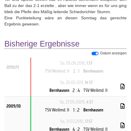
Ball zu der das 2-1 erzielte , aber wie immer wenn es für uns ging
blieb die Pfeife des Mäßig leitende Schiedsrichter Stumm.
Eine Punkteteilung wäre an diesen Sonntag das gerechte
Ergebnis gewesen.
Bisherige Ergebnisse
Datum anzeigen
So, 05.09.2010
, 1.ST
2010/11
2 : 1
TSV Weilimd. II
Bernhausen
So, 20.02.2011
, 14.ST
2 : 4
Bernhausen
TSV Weilimd. II
So, 27.09.2009
, 4.ST
2009/10
1 : 2
TSV Weilimd. II
Bernhausen
So, 21.03.2010
, 17.ST
4 : 2
Bernhausen
TSV Weilimd. II