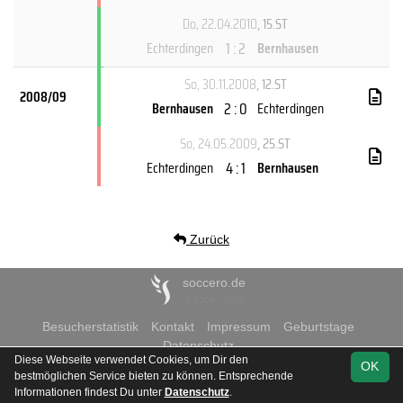
Do, 22.04.2010
, 15.ST
1 : 2
Echterdingen
Bernhausen
So, 30.11.2008
, 12.ST
2008/09
2 : 0
Bernhausen
Echterdingen
So, 24.05.2009
, 25.ST
4 : 1
Echterdingen
Bernhausen
Zurück
soccero.de
© 2006 - 2026
Besucherstatistik
Kontakt
Impressum
Geburtstage
Datenschutz
Diese Webseite verwendet Cookies, um Dir den
OK
bestmöglichen Service bieten zu können. Entsprechende
Informationen findest Du unter
Datenschutz
.