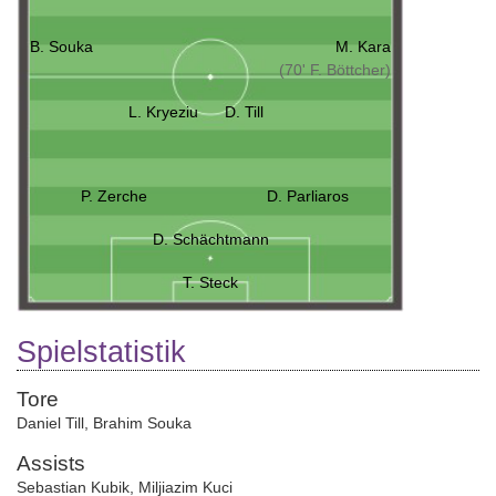
B. Souka
M. Kara
(70' F. Böttcher)
L. Kryeziu
D. Till
P. Zerche
D. Parliaros
D. Schächtmann
T. Steck
Spielstatistik
Tore
Daniel Till
,
Brahim Souka
Assists
Sebastian Kubik
,
Miljiazim Kuci