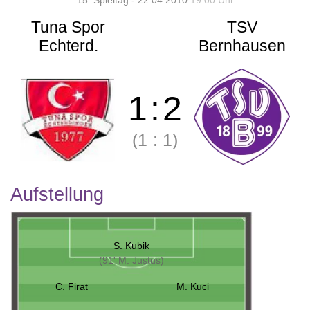
15. Spieltag - 22.04.2010
19:00 Uhr
Tuna Spor
TSV
Echterd.
Bernhausen
1
:
2
(1
:
1)
Aufstellung
S. Kubik
(91' M. Justus)
C. Firat
M. Kuci