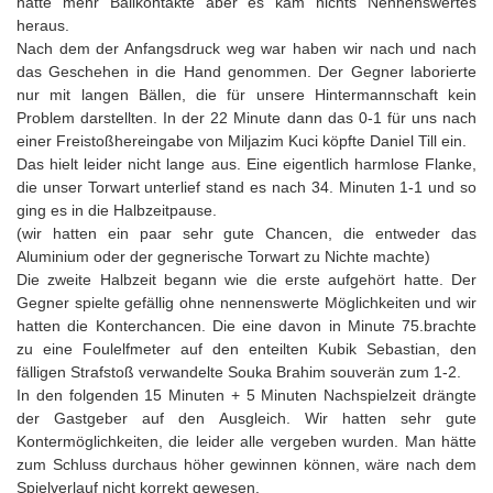
hatte mehr Ballkontakte aber es kam nichts Nennenswertes
heraus.
Nach dem der Anfangsdruck weg war haben wir nach und nach
das Geschehen in die Hand genommen. Der Gegner laborierte
nur mit langen Bällen, die für unsere Hintermannschaft kein
Problem darstellten. In der 22 Minute dann das 0-1 für uns nach
einer Freistoßhereingabe von Miljazim Kuci köpfte Daniel Till ein.
Das hielt leider nicht lange aus. Eine eigentlich harmlose Flanke,
die unser Torwart unterlief stand es nach 34. Minuten 1-1 und so
ging es in die Halbzeitpause.
(wir hatten ein paar sehr gute Chancen, die entweder das
Aluminium oder der gegnerische Torwart zu Nichte machte)
Die zweite Halbzeit begann wie die erste aufgehört hatte. Der
Gegner spielte gefällig ohne nennenswerte Möglichkeiten und wir
hatten die Konterchancen. Die eine davon in Minute 75.brachte
zu eine Foulelfmeter auf den enteilten Kubik Sebastian, den
fälligen Strafstoß verwandelte Souka Brahim souverän zum 1-2.
In den folgenden 15 Minuten + 5 Minuten Nachspielzeit drängte
der Gastgeber auf den Ausgleich. Wir hatten sehr gute
Kontermöglichkeiten, die leider alle vergeben wurden. Man hätte
zum Schluss durchaus höher gewinnen können, wäre nach dem
Spielverlauf nicht korrekt gewesen.