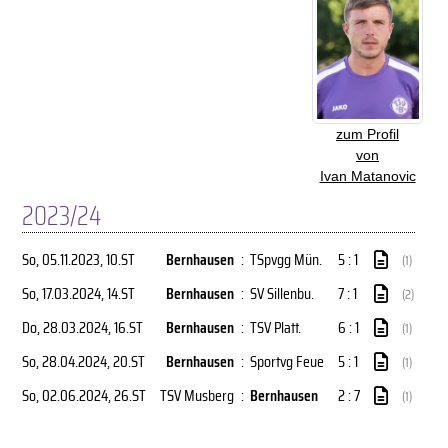
zum Profil
von
Ivan Matanovic
2023/24
So, 05.11.2023
, 10.ST
Bernhausen
:
TSpvgg Mün.
5 : 1
(1)
So, 17.03.2024
, 14.ST
Bernhausen
:
SV Sillenbu.
7 : 1
(2)
Do, 28.03.2024
, 16.ST
Bernhausen
:
TSV Platt.
6 : 1
(1)
So, 28.04.2024
, 20.ST
Bernhausen
:
Sportvg Feue
5 : 1
(1)
So, 02.06.2024
, 26.ST
TSV Musberg
:
Bernhausen
2 : 7
(1)