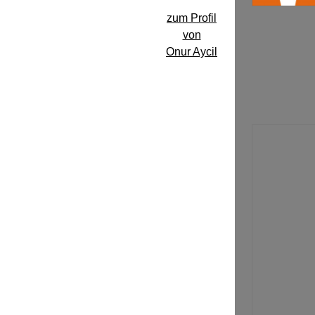
zum Profil
von
Onur Aycil