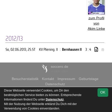
zum Profil
von
Akim Linke
2012/13
So, 02.06.2013
, 25.ST
KV Pliening. II
:
Bernhausen II
3 : 4
(1)
soccero.de
© 2006 - 2026
Besucherstatistik
Kontakt
Impressum
Geburtstage
Datenschutz
Diese Webseite verwendet Cookies, um Dir den
OK
bestmöglichen Service bieten zu können. Entsprechende
Informationen findest Du unter
Datenschutz
.
Mit der Nutzung der Webseite erklärst Du Dich mit der
Verwendung von Cookies einverstanden.