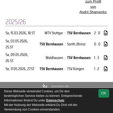
zum Profil
von
Andrii Shamenko
2025/26
So, 15.03.2026
, 18.ST
MTV Stuttgar
:
TSV Bernhausen
2 : 0
So, 03.05.2026
,
TSV Bernhausen
:
Sonth./Brenz
0 : 0
25.ST
Sa, 09.05.2026
,
Waldhausen
:
TSV Bernhausen
1 : 3
26.ST
So, 17.05.2026
, 27.ST
TSV Bernhausen
:
TSV Köngen
1 : 2
soccero.de
Diese Webseite verwendet Cookies, um Dir den
© 2006 - 2026
OK
bestmöglichen Service bieten zu können. Entsprechende
Besucherstatistik
Kontakt
Impressum
Geburtstage
Informationen findest Du unter
Datenschutz
.
Datenschutz
Mit der Nutzung der Webseite erklärst Du Dich mit der
Verwendung von Cookies einverstanden.