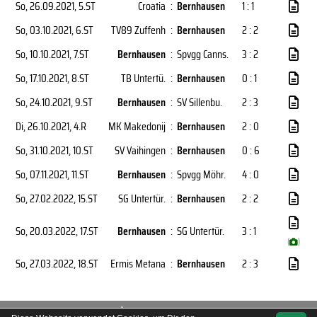
So, 26.09.2021
, 5.ST
Croatia
:
Bernhausen
1 : 1
So, 03.10.2021
, 6.ST
TV89 Zuffenh
:
Bernhausen
2 : 2
So, 10.10.2021
, 7.ST
Bernhausen
:
Spvgg Canns.
3 : 2
So, 17.10.2021
, 8.ST
TB Untertü.
:
Bernhausen
0 : 1
So, 24.10.2021
, 9.ST
Bernhausen
:
SV Sillenbu.
2 : 3
Di, 26.10.2021
, 4.R
MK Makedonij
:
Bernhausen
2 : 0
So, 31.10.2021
, 10.ST
SV Vaihingen
:
Bernhausen
0 : 6
So, 07.11.2021
, 11.ST
Bernhausen
:
Spvgg Möhr.
4 : 0
So, 27.02.2022
, 15.ST
SG Untertür.
:
Bernhausen
2 : 2
So, 20.03.2022
, 17.ST
Bernhausen
:
SG Untertür.
3 : 1
(
)
So, 27.03.2022
, 18.ST
Ermis Metana
:
Bernhausen
2 : 3
soccero.de