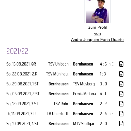
zum Profil
von
Andre Joaquim Faria Duarte
2021/22
So, 15.08.2021
, QR
TSV Uhlbach
:
Bernhausen
4 : 5
n.E.
So, 22.08.2021
, 2.R
TSV Mühlhau.
:
Bernhausen
1 : 3
So, 29.08.2021
, 1.ST
Bernhausen
:
TSV Musberg
3 : 0
So, 05.09.2021
, 2.ST
Bernhausen
:
Ermis Metana
4 : 1
So, 12.09.2021
, 3.ST
TSV Rohr
:
Bernhausen
2 : 2
Di, 14.09.2021
, 3.R
TB Untertü. II
:
Bernhausen
2 : 4
n.E.
So, 19.09.2021
, 4.ST
Bernhausen
:
MTV Stuttgar
2 : 0