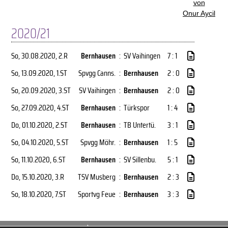
von
Onur Aycil
2020/21
So, 30.08.2020
, 2.R
Bernhausen
:
SV Vaihingen
7 : 1
So, 13.09.2020
, 1.ST
Spvgg Canns.
:
Bernhausen
2 : 0
So, 20.09.2020
, 3.ST
SV Vaihingen
:
Bernhausen
2 : 0
So, 27.09.2020
, 4.ST
Bernhausen
:
Türkspor
1 : 4
Do, 01.10.2020
, 2.ST
Bernhausen
:
TB Untertü.
3 : 1
So, 04.10.2020
, 5.ST
Spvgg Möhr.
:
Bernhausen
1 : 5
So, 11.10.2020
, 6.ST
Bernhausen
:
SV Sillenbu.
5 : 1
Do, 15.10.2020
, 3.R
TSV Musberg
:
Bernhausen
2 : 3
So, 18.10.2020
, 7.ST
Sportvg Feue
:
Bernhausen
3 : 3