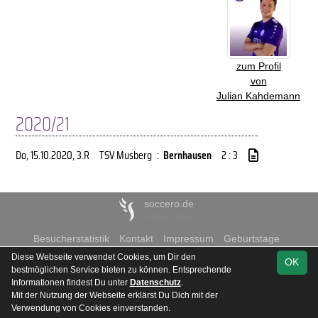
zum Profil
von
Julian Kahdemann
2020/21
Do, 15.10.2020
, 3.R
TSV Musberg
:
Bernhausen
2 : 3
soccero.de
© 2006 - 2026
Besucherstatistik
Kontakt
Impressum
Geburtstage
Datenschutz
Diese Webseite verwendet Cookies, um Dir den
OK
bestmöglichen Service bieten zu können. Entsprechende
Informationen findest Du unter
Datenschutz
.
Mit der Nutzung der Webseite erklärst Du Dich mit der
Verwendung von Cookies einverstanden.