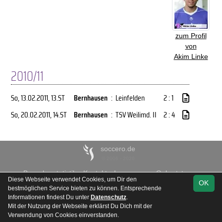
zum Profil
von
Akim Linke
2010/11
So, 13.02.2011
, 13.ST
Bernhausen
:
Leinfelden
2 : 1
So, 20.02.2011
, 14.ST
Bernhausen
:
TSV Weilimd. II
2 : 4
soccero.de
© 2006 - 2026
Besucherstatistik
Kontakt
Impressum
Geburtstage
Diese Webseite verwendet Cookies, um Dir den
OK
Datenschutz
bestmöglichen Service bieten zu können. Entsprechende
Informationen findest Du unter
Datenschutz
.
Mit der Nutzung der Webseite erklärst Du Dich mit der
Verwendung von Cookies einverstanden.