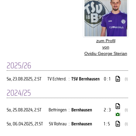
zum Profil
von
Ovidiu George Sterian
2025/26
Sa, 23.08.2025
, 2.ST
TV Echterd.
:
TSV Bernhausen
0 : 1
(1)
2024/25
So, 25.08.2024
, 2.ST
Bettringen
:
Bernhausen
2 : 3
(1)
(
)
So, 06.04.2025
, 21.ST
SV Rohrau
:
Bernhausen
1 : 5
(1)