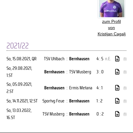
zum Profil
von
Kristijan Cagalj
2021/22
So, 15.08.2021
, QR
TSV Uhlbach
:
Bernhausen
4 : 5
n.E.
(1)
So, 29.08.2021
,
Bernhausen
:
TSV Musberg
3 : 0
(1)
1.ST
So, 05.09.2021
,
Bernhausen
:
Ermis Metana
4 : 1
(1)
2.ST
So, 14.11.2021
, 12.ST
Sportvg Feue
:
Bernhausen
1 : 2
(1)
So, 13.03.2022
,
TSV Musberg
:
Bernhausen
0 : 2
(1)
16.ST