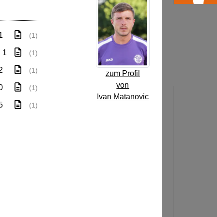
1
(1)
: 1
(1)
2
(1)
zum Profil
von
0
(1)
Ivan Matanovic
5
(1)