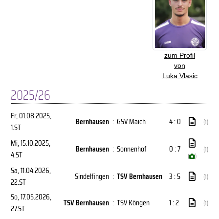
zum Profil
von
Luka Vlasic
2025/26
Fr, 01.08.2025
,
Bernhausen
:
GSV Maich
4 : 0
(1)
1.ST
Mi, 15.10.2025
,
Bernhausen
:
Sonnenhof
0 : 7
(1)
4.ST
(
)
Sa, 11.04.2026
,
Sindelfingen
:
TSV Bernhausen
3 : 5
(1)
22.ST
So, 17.05.2026
,
TSV Bernhausen
:
TSV Köngen
1 : 2
(1)
27.ST