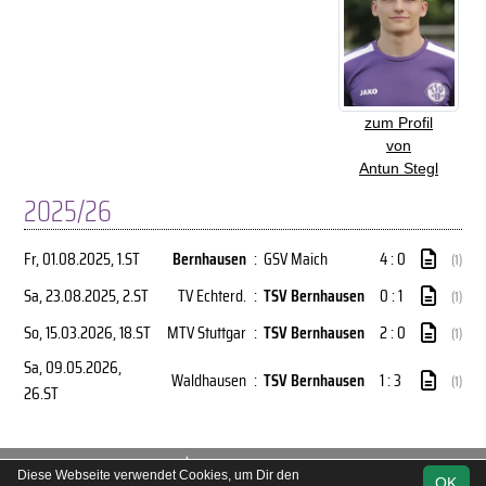
zum Profil
von
Antun Stegl
2025/26
Fr, 01.08.2025
, 1.ST
Bernhausen
:
GSV Maich
4 : 0
(1)
Sa, 23.08.2025
, 2.ST
TV Echterd.
:
TSV Bernhausen
0 : 1
(1)
So, 15.03.2026
, 18.ST
MTV Stuttgar
:
TSV Bernhausen
2 : 0
(1)
Sa, 09.05.2026
,
Waldhausen
:
TSV Bernhausen
1 : 3
(1)
26.ST
soccero.de
Diese Webseite verwendet Cookies, um Dir den
OK