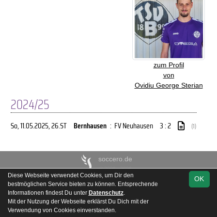
zum Profil
von
Ovidiu George Sterian
2024/25
So, 11.05.2025
, 26.ST
Bernhausen
:
FV Neuhausen
3 : 2
(1)
soccero.de
© 2006 - 2026
Diese Webseite verwendet Cookies, um Dir den
OK
Besucherstatistik
Kontakt
Impressum
Geburtstage
bestmöglichen Service bieten zu können. Entsprechende
Datenschutz
Informationen findest Du unter
Datenschutz
.
Mit der Nutzung der Webseite erklärst Du Dich mit der
Verwendung von Cookies einverstanden.