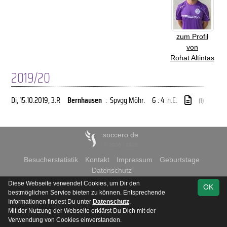
zum Profil
von
Rohat Altintas
2019/20
Di, 15.10.2019
, 3.R
Bernhausen
:
Spvgg Möhr.
6 : 4
n.E.
(1)
soccero.de
© 2006 - 2026
Besucherstatistik
Kontakt
Impressum
Geburtstage
Datenschutz
Diese Webseite verwendet Cookies, um Dir den
OK
bestmöglichen Service bieten zu können. Entsprechende
Informationen findest Du unter
Datenschutz
.
Mit der Nutzung der Webseite erklärst Du Dich mit der
Verwendung von Cookies einverstanden.