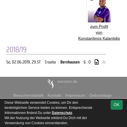
zum Profil
von
Konstantinos Kalantidis
2018/19
So, 02.06.2019
, 29.ST
Croatia
:
Bernhausen
6 : 0
(1)
soccero.de
© 2006 - 2026
Besucherstatistik
Kontakt
Impressum
Geburtstage
Datenschutz
Diese Webseite verwendet Cookies, um Dir den
OK
bestmöglichen Service bieten zu können. Entsprechende
Informationen findest Du unter
Datenschutz
.
Mit der Nutzung der Webseite erklärst Du Dich mit der
Verwendung von Cookies einverstanden.