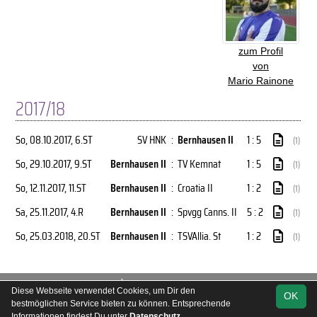
zum Profil
von
Mario Rainone
2017/18
So, 08.10.2017
, 6.ST
SV HNK
:
Bernhausen II
1 : 5
(1)
So, 29.10.2017
, 9.ST
Bernhausen II
:
TV Kemnat
1 : 5
(1)
So, 12.11.2017
, 11.ST
Bernhausen II
:
Croatia II
1 : 2
(1)
Sa, 25.11.2017
, 4.R
Bernhausen II
:
Spvgg Canns. II
5 : 2
(1)
So, 25.03.2018
, 20.ST
Bernhausen II
:
TSVAllia. St
1 : 2
(1)
soccero.de
Diese Webseite verwendet Cookies, um Dir den
OK
© 2006 - 2026
bestmöglichen Service bieten zu können. Entsprechende
Informationen findest Du unter
Datenschutz
.