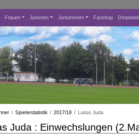
Frauen
Junioren
Juniorinnen
Fanshop
Dropdow
nner
Spielerstatistik
2017/18
Lukas Juda
s Juda : Einwechslungen (2.M