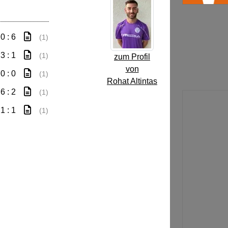
0 : 6
(1)
3 : 1
(1)
zum Profil
von
0 : 0
(1)
Rohat Altintas
6 : 2
(1)
1 : 1
(1)