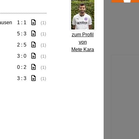
ausen
1 : 1
(1)
5 : 3
(1)
zum Profil
von
2 : 5
(1)
Mete Kara
3 : 0
(1)
0 : 2
(1)
3 : 3
(1)