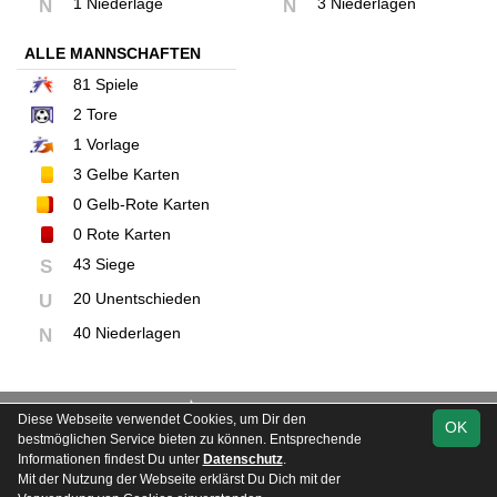
1 Niederlage
3 Niederlagen
N
N
ALLE MANNSCHAFTEN
81
Spiele
2
Tore
1
Vorlage
3
Gelbe Karten
0
Gelb-Rote Karten
0
Rote Karten
43 Siege
S
20 Unentschieden
U
40 Niederlagen
N
soccero.de
Diese Webseite verwendet Cookies, um Dir den
OK
© 2006 - 2026
bestmöglichen Service bieten zu können. Entsprechende
Informationen findest Du unter
Datenschutz
.
Besucherstatistik
Kontakt
Impressum
Geburtstage
Mit der Nutzung der Webseite erklärst Du Dich mit der
Datenschutz