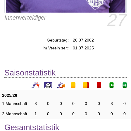
27
Innenverteidiger
Geburtstag:
26.07.2002
im Verein seit:
01.07.2025
Saisonstatistik
2025/26
1.Mannschaft
3
0
0
0
0
0
3
0
2.Mannschaft
1
0
0
0
0
0
0
0
Gesamtstatistik