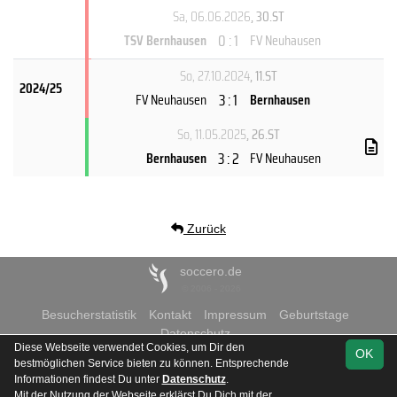
Sa, 06.06.2026
, 30.ST
0 : 1
TSV Bernhausen
FV Neuhausen
So, 27.10.2024
, 11.ST
2024/25
3 : 1
FV Neuhausen
Bernhausen
So, 11.05.2025
, 26.ST
3 : 2
Bernhausen
FV Neuhausen
Zurück
soccero.de
© 2006 - 2026
Besucherstatistik
Kontakt
Impressum
Geburtstage
Datenschutz
Diese Webseite verwendet Cookies, um Dir den
OK
bestmöglichen Service bieten zu können. Entsprechende
Informationen findest Du unter
Datenschutz
.
Mit der Nutzung der Webseite erklärst Du Dich mit der