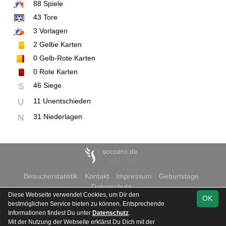
88
Spiele
43
Tore
3
Vorlagen
2
Gelbe Karten
0
Gelb-Rote Karten
0
Rote Karten
46 Siege
S
11 Unentschieden
U
31 Niederlagen
N
soccero.de
© 2006 - 2026
Besucherstatistik
Kontakt
Impressum
Geburtstage
Datenschutz
Diese Webseite verwendet Cookies, um Dir den
OK
bestmöglichen Service bieten zu können. Entsprechende
Informationen findest Du unter
Datenschutz
.
Mit der Nutzung der Webseite erklärst Du Dich mit der