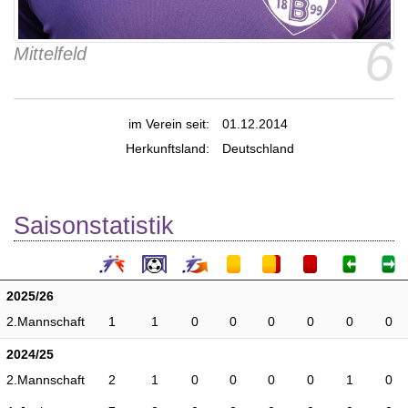
6
Mittelfeld
im Verein seit:
01.12.2014
Herkunftsland:
Deutschland
Saisonstatistik
2025/26
2.Mannschaft
1
1
0
0
0
0
0
0
2024/25
2.Mannschaft
2
1
0
0
0
0
1
0