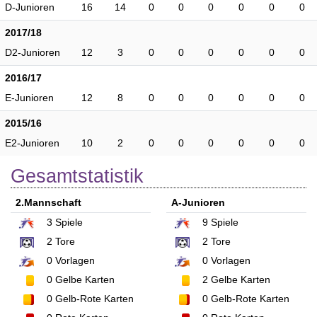
D-Junioren
16
14
0
0
0
0
0
0
2017/18
D2-Junioren
12
3
0
0
0
0
0
0
2016/17
E-Junioren
12
8
0
0
0
0
0
0
2015/16
E2-Junioren
10
2
0
0
0
0
0
0
Gesamtstatistik
2.Mannschaft
A-Junioren
3
Spiele
9
Spiele
2
Tore
2
Tore
0
Vorlagen
0
Vorlagen
0
Gelbe Karten
2
Gelbe Karten
0
Gelb-Rote Karten
0
Gelb-Rote Karten