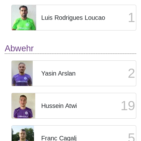
1
Luis Rodrigues Loucao
Abwehr
2
Yasin Arslan
19
Hussein Atwi
5
Franc Cagalj