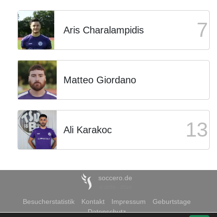
7
Aris Charalampidis
Matteo Giordano
13
Ali Karakoc
soccero.de
© 2006 - 2026
Besucherstatistik
Kontakt
Impressum
Geburtstage
Datenschutz