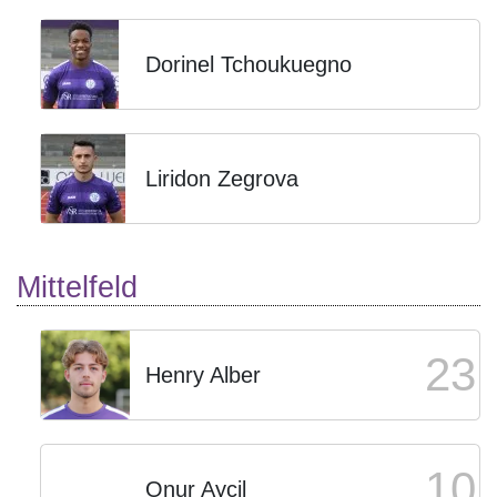
Dorinel Tchoukuegno
Liridon Zegrova
Mittelfeld
23
Henry Alber
10
Onur Aycil