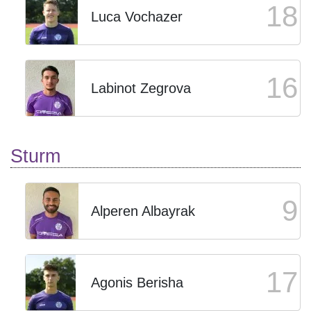
18
Luca Vochazer
16
Labinot Zegrova
Sturm
9
Alperen Albayrak
17
Agonis Berisha