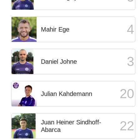
4
Mahir Ege
3
Daniel Johne
20
Julian Kahdemann
22
Juan Heiner Sindhoff-
Abarca