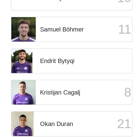
11
Samuel Böhmer
Endrit Bytyqi
8
Kristijan Cagalj
21
Okan Duran