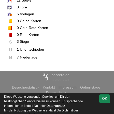
11
Spiele
3
Tore
6
Vorlagen
0
Gelbe Karten
0
Gelb-Rote Karten
0
Rote Karten
3 Siege
S
1 Unentschieden
U
7 Niederlagen
N
soccero.de
© 2006 - 2026
Besucherstatistik
Kontakt
Impressum
Geburtstage
Datenschutz
Diese Webseite verwendet Cookies, um Dir den
OK
bestmöglichen Service bieten zu können. Entsprechende
Informationen findest Du unter
Datenschutz
.
Mit der Nutzung der Webseite erklärst Du Dich mit der