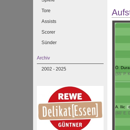
Aufs
Tore
Assists
Scorer
Sünder
Archiv
Ö. Dura
2002 - 2025
(55' P. 
A. Ilic
(60' E. 