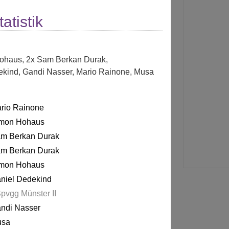
atistik
Hohaus
,
2x Sam Berkan Durak
,
ekind
,
Gandi Nasser
,
Mario Rainone
,
Musa
rio Rainone
mon Hohaus
m Berkan Durak
m Berkan Durak
mon Hohaus
niel Dedekind
pvgg Münster II
ndi Nasser
usa