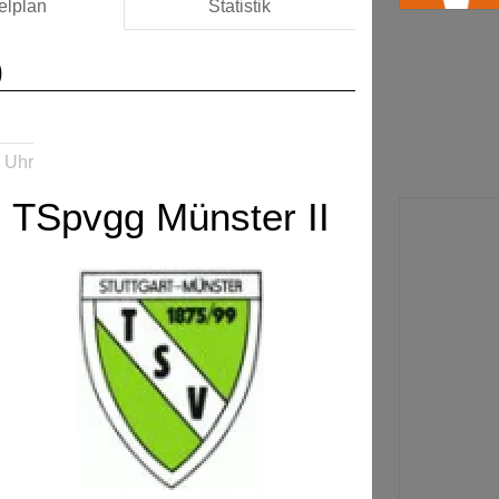
elplan
Statistik
)
 Uhr
TSpvgg Münster II