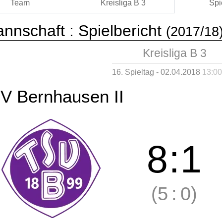
Team
Kreisliga B 3
Spi
annschaft :
Spielbericht
(2017/18
Kreisliga B 3
16. Spieltag - 02.04.2018
13:00
V Bernhausen II
8
:
1
(5
:
0)