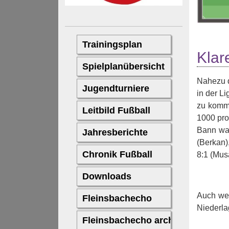
Klar
Nahezu d
in der L
zu komme
1000 pro
Bann war
(Berkan),
8:1 (Mus
Auch wen
Niederl