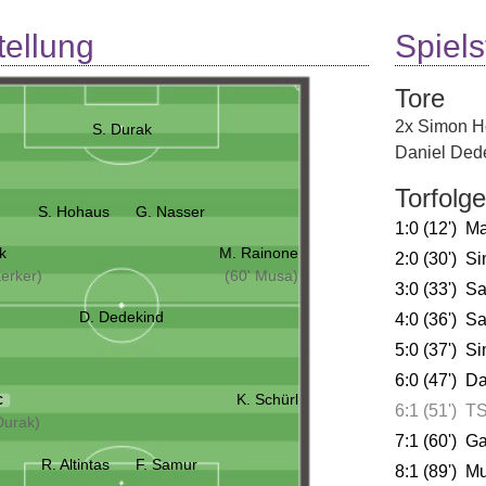
tellung
Spielst
Tore
2x Simon 
S. Durak
Daniel Ded
Torfolge
S. Hohaus
G. Nasser
1:0 (12')
Ma
k
M. Rainone
2:0 (30')
Si
Kerker)
(60' Musa)
3:0 (33')
Sa
D. Dedekind
4:0 (36')
Sa
5:0 (37')
Si
6:0 (47')
Da
K. Schürl
C
6:1 (51')
TS
Durak)
7:1 (60')
Ga
R. Altintas
F. Samur
8:1 (89')
M