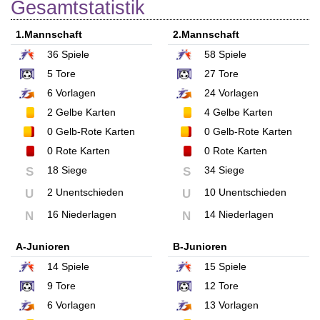
Gesamtstatistik
1.Mannschaft
2.Mannschaft
36
Spiele
58
Spiele
5
Tore
27
Tore
6
Vorlagen
24
Vorlagen
2
Gelbe Karten
4
Gelbe Karten
0
Gelb-Rote Karten
0
Gelb-Rote Karten
0
Rote Karten
0
Rote Karten
18 Siege
34 Siege
S
S
2 Unentschieden
10 Unentschieden
U
U
16 Niederlagen
14 Niederlagen
N
N
A-Junioren
B-Junioren
14
Spiele
15
Spiele
9
Tore
12
Tore
6
Vorlagen
13
Vorlagen