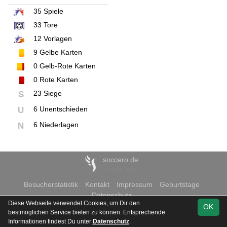
35
Spiele
33
Tore
12
Vorlagen
9
Gelbe Karten
0
Gelb-Rote Karten
0
Rote Karten
23 Siege
S
6 Unentschieden
U
6 Niederlagen
N
soccero.de
© 2006 - 2026
Besucherstatistik
Kontakt
Impressum
Geburtstage
Datenschutz
Diese Webseite verwendet Cookies, um Dir den
OK
bestmöglichen Service bieten zu können. Entsprechende
Informationen findest Du unter
Datenschutz
.