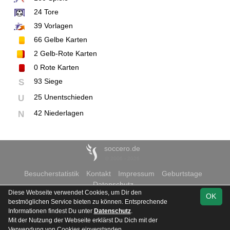
24
Tore
39
Vorlagen
66
Gelbe Karten
2
Gelb-Rote Karten
0
Rote Karten
93 Siege
S
25 Unentschieden
U
42 Niederlagen
N
soccero.de
© 2006 - 2026
Besucherstatistik
Kontakt
Impressum
Geburtstage
Datenschutz
Diese Webseite verwendet Cookies, um Dir den
OK
bestmöglichen Service bieten zu können. Entsprechende
Informationen findest Du unter
Datenschutz
.
Mit der Nutzung der Webseite erklärst Du Dich mit der
Team
Kreisliga A 2
Spielplan
Statistik
Verwendung von Cookies einverstanden.