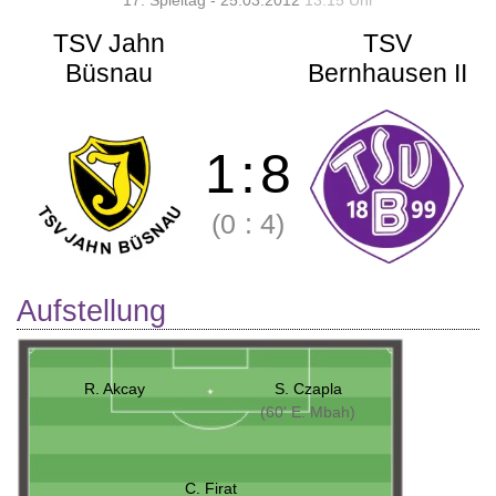
17. Spieltag - 25.03.2012
13:15 Uhr
TSV Jahn
TSV
Büsnau
Bernhausen II
1
:
8
(0
:
4)
Aufstellung
R. Akcay
S. Czapla
(60' E. Mbah)
C. Firat