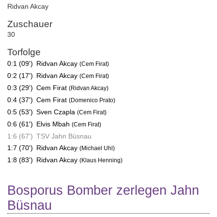
Ridvan Akcay
Zuschauer
30
Torfolge
0:1 (09')
Ridvan Akcay
(Cem Firat)
0:2 (17')
Ridvan Akcay
(Cem Firat)
0:3 (29')
Cem Firat
(Ridvan Akcay)
0:4 (37')
Cem Firat
(Domenico Prato)
0:5 (53')
Sven Czapla
(Cem Firat)
0:6 (61')
Elvis Mbah
(Cem Firat)
1:6 (67')
TSV Jahn Büsnau
1:7 (70')
Ridvan Akcay
(Michael Uhl)
1:8 (83')
Ridvan Akcay
(Klaus Henning)
Bosporus Bomber zerlegen Jahn
Büsnau