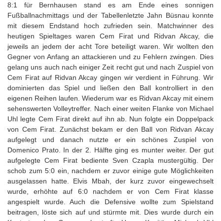
8:1 für Bernhausen stand es am Ende eines sonnigen
Fußballnachmittags und der Tabellenletzte Jahn Büsnau konnte
mit diesem Endstand hoch zufrieden sein. Matchwinner des
heutigen Spieltages waren Cem Firat und Ridvan Akcay, die
jeweils an jedem der acht Tore beteiligt waren. Wir wollten den
Gegner von Anfang an attackieren und zu Fehlern zwingen. Dies
gelang uns auch nach einiger Zeit recht gut und nach Zuspiel von
Cem Firat auf Ridvan Akcay gingen wir verdient in Führung. Wir
dominierten das Spiel und ließen den Ball kontrolliert in den
eigenen Reihen laufen. Wiederum war es Ridvan Akcay mit einem
sehenswerten Volleytreffer. Nach einer weiten Flanke von Michael
Uhl legte Cem Firat direkt auf ihn ab. Nun folgte ein Doppelpack
von Cem Firat. Zunächst bekam er den Ball von Ridvan Akcay
aufgelegt und danach nutzte er ein schönes Zuspiel von
Domenico Prato. In der 2. Hälfte ging es munter weiter. Der gut
aufgelegte Cem Firat bediente Sven Czapla mustergültig. Der
schob zum 5:0 ein, nachdem er zuvor einige gute Möglichkeiten
ausgelassen hatte. Elvis Mbah, der kurz zuvor eingewechselt
wurde, erhöhte auf 6:0 nachdem er von Cem Firat klasse
angespielt wurde. Auch die Defensive wollte zum Spielstand
beitragen, löste sich auf und stürmte mit. Dies wurde durch ein