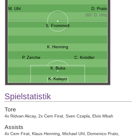
M. Uhl
D. Prato
(65' D. Uhl)
S. Frommelt
K. Henning
P. Zerche
C. Knödler
K. Buka
K. Kalayci
Spielstatistik
Tore
4x Ridvan Akcay
,
2x Cem Firat
,
Sven Czapla
,
Elvis Mbah
Assists
4x Cem Firat
,
Klaus Henning
,
Michael Uhl
,
Domenico Prato
,